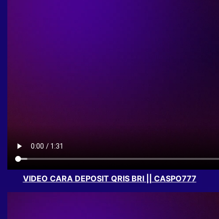
VIDEO CARA DEPOSIT QRIS BRI || CASPO777