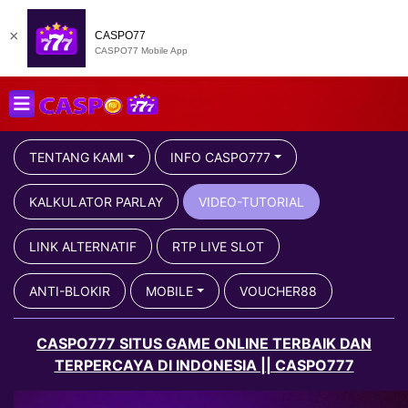
×
CASPO77
CASPO77 Mobile App
TENTANG KAMI
INFO CASPO777
KALKULATOR PARLAY
VIDEO-TUTORIAL
LINK ALTERNATIF
RTP LIVE SLOT
ANTI-BLOKIR
MOBILE
VOUCHER88
CASPO777 SITUS GAME ONLINE TERBAIK DAN
TERPERCAYA DI INDONESIA || CASPO777