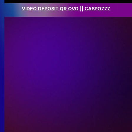
VIDEO DEPOSIT QR OVO || CASPO777