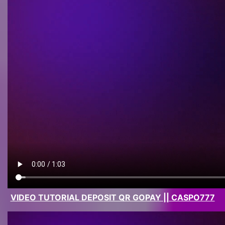
VIDEO TUTORIAL DEPOSIT QR GOPAY || CASPO777