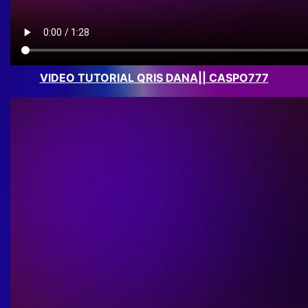
VIDEO TUTORIAL QRIS DANA|| CASPO777