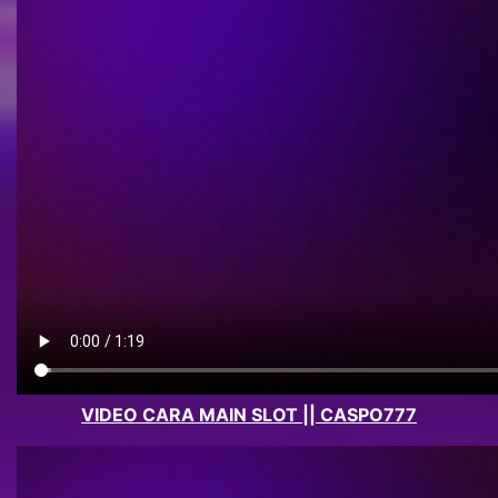
VIDEO CARA MAIN SLOT || CASPO777