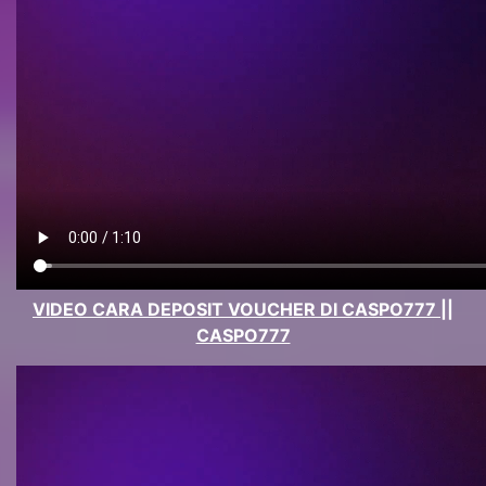
VIDEO CARA DEPOSIT VOUCHER DI CASPO777 ||
CASPO777