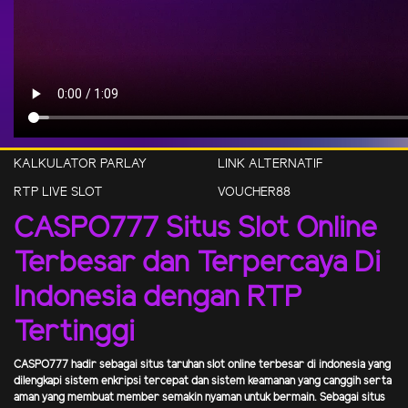
KALKULATOR PARLAY
LINK ALTERNATIF
RTP LIVE SLOT
VOUCHER88
CASPO777 Situs Slot Online
Terbesar dan Terpercaya Di
Indonesia dengan RTP
Tertinggi
CASPO777
hadir sebagai situs taruhan slot online terbesar di indonesia yang
dilengkapi sistem enkripsi tercepat dan sistem keamanan yang canggih serta
aman yang membuat member semakin nyaman untuk bermain. Sebagai situs