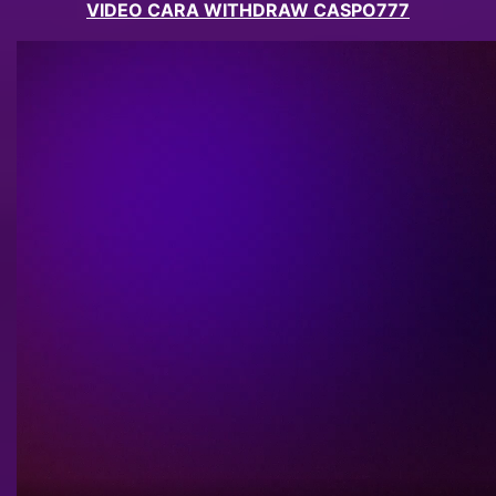
VIDEO CARA WITHDRAW CASPO777