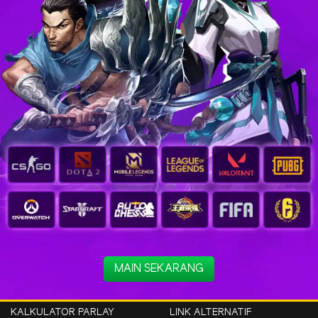
MAIN SEKARANG
KALKULATOR PARLAY
LINK ALTERNATIF